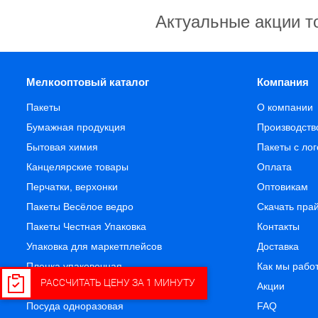
Актуальные акции т
Мелкооптовый каталог
Компания
Пакеты
О компании
Бумажная продукция
Производств
Бытовая химия
Пакеты с ло
Канцелярские товары
Оплата
Перчатки, верхонки
Оптовикам
Пакеты Весёлое ведро
Скачать пра
Пакеты Честная Упаковка
Контакты
Упаковка для маркетплейсов
Доставка
Пленка упаковочная
Как мы рабо
РАССЧИТАТЬ ЦЕНУ ЗА 1 МИНУТУ
Подарочная упаковка и сувениры
Акции
Посуда одноразовая
FAQ