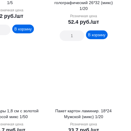
1/5
голографический 26*32 (микс)
1/20
озничная цена
2
руб.
/шт
Розничная цена
52.4
руб.
/шт
В корзину
В корзину
ры 1,8 см с золотой
Пакет картон ламинир. 18*24
осой микс 1/50
Мужской (микс) 1/20
озничная цена
Розничная цена
.7
руб.
/шт
33.7
руб.
/шт