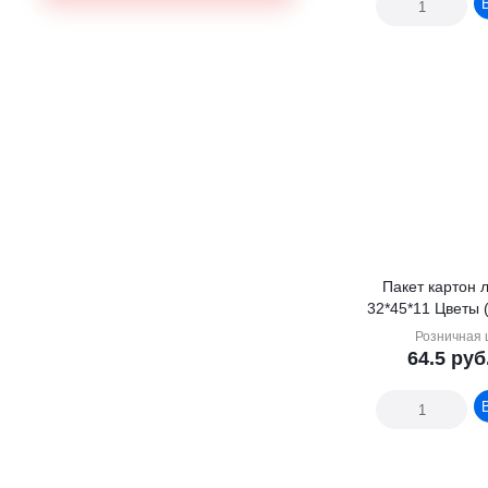
Пакет картон 
32*45*11 Ц
Розничная 
64.5
руб