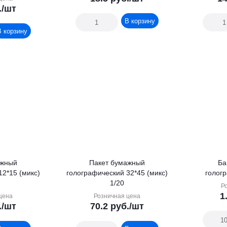
.
/шт
В корзину
В корзину
ажный
Пакет бумажный
Ба
12*15 (микс)
голографический 32*45 (микс)
голог
1/20
Р
1
цена
Розничная цена
.
/шт
70.2
руб.
/шт