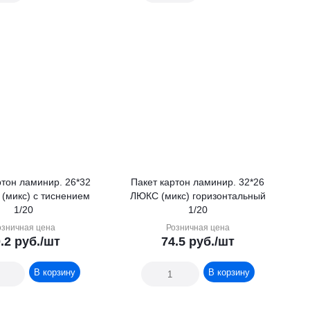
ртон ламинир. 26*32
Пакет картон ламинир. 32*26
 (микс) с тиснением
ЛЮКС (микс) горизонтальный
1/20
1/20
озничная цена
Розничная цена
.2
руб.
/шт
74.5
руб.
/шт
В корзину
В корзину