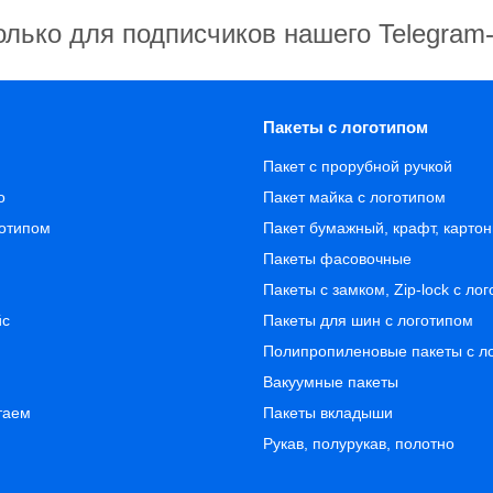
олько для подписчиков нашего Telegram
Пакеты с логотипом
Пакет с прорубной ручкой
о
Пакет майка с логотипом
готипом
Пакет бумажный, крафт, карто
Пакеты фасовочные
Пакеты с замком, Zip-lock с ло
йс
Пакеты для шин с логотипом
Полипропиленовые пакеты с л
Вакуумные пакеты
таем
Пакеты вкладыши
Рукав, полурукав, полотно