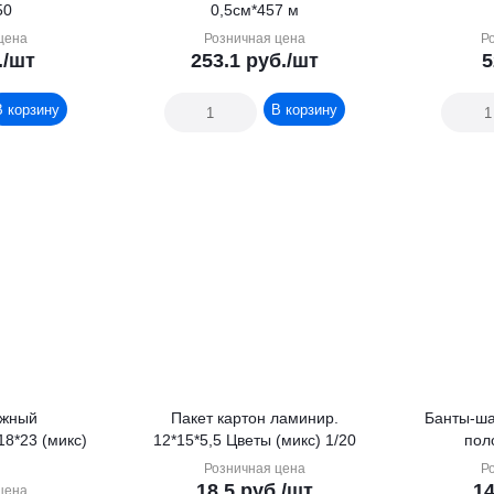
50
0,5см*457 м
цена
Розничная цена
Р
.
/шт
253.1
руб.
/шт
5
В корзину
В корзину
ажный
Пакет картон ламинир.
Банты-ша
18*23 (микс)
12*15*5,5 Цветы (микс) 1/20
пол
Розничная цена
Р
18.5
руб.
/шт
14
цена