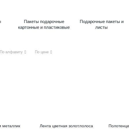
ы
Пакеты подарочные
Подарочные пакеты и
картонные и пластиковые
листы
По алфавиту
По цене
м металлик
Лента цветная золот.полоса
Полотенце