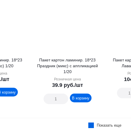
инир. 18*23
Пакет картон ламинир. 18*23
Пакет ка
с) 1/20
Праздник (микс) с аппликацией
Лава
1/20
цена
Р
.
/шт
10
Розничная цена
39.9
руб.
/шт
В корзину
В корзину
Показать еще