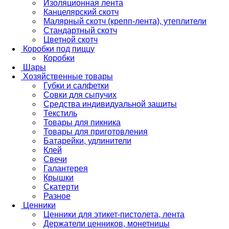
Изоляционная лента
Канцелярский скотч
Малярный скотч (крепп-лента), утеплители
Стандартный скотч
Цветной скотч
Коробки под пиццу
Коробки
Шары
Хозяйственные товары
Губки и салфетки
Совки для сыпучих
Средства индивидуальной защиты
Текстиль
Товары для пикника
Товары для приготовления
Батарейки, удлинители
Клей
Свечи
Галантерея
Крышки
Скатерти
Разное
Ценники
Ценники для этикет-пистолета, лента
Держатели ценников, монетницы