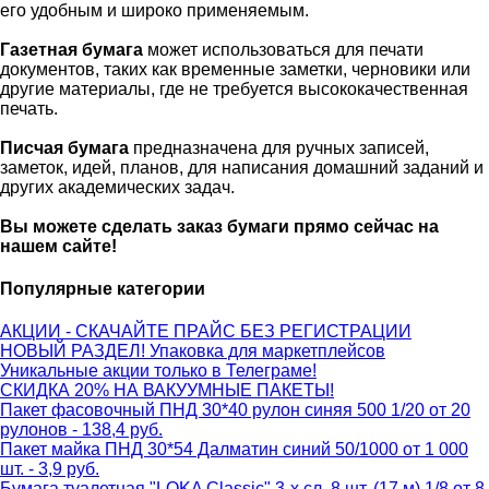
его удобным и широко применяемым.
Г
азетная бумага
может использоваться для печати
документов, таких как временные заметки, черновики или
другие материалы, где не требуется высококачественная
печать.
Писчая бумага
предназначена для ручных записей,
заметок, идей, планов, для написания домашний заданий и
других академических задач.
Вы можете сделать заказ бумаги прямо сейчас на
нашем сайте!
Популярные категории
АКЦИИ - СКАЧАЙТЕ ПРАЙС БЕЗ РЕГИСТРАЦИИ
НОВЫЙ РАЗДЕЛ! Упаковка для маркетплейсов
Уникальные акции только в Телеграме!
СКИДКА 20% НА ВАКУУМНЫЕ ПАКЕТЫ!
Пакет фасовочный ПНД 30*40 рулон синяя 500 1/20 от 20
рулонов - 138,4 руб.
Пакет майка ПНД 30*54 Далматин синий 50/1000 от 1 000
шт. - 3,9 руб.
Бумага туалетная "LOKA Classic" 3-х сл. 8 шт. (17 м) 1/8 от 8