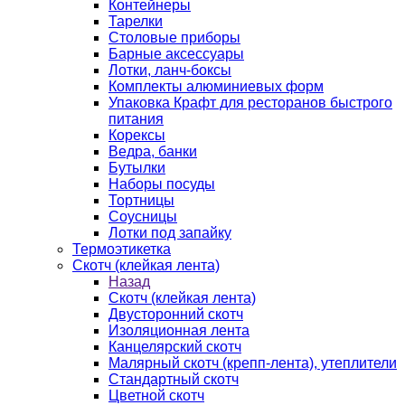
Контейнеры
Тарелки
Столовые приборы
Барные аксессуары
Лотки, ланч-боксы
Комплекты алюминиевых форм
Упаковка Крафт для ресторанов быстрого
питания
Корексы
Ведра, банки
Бутылки
Наборы посуды
Тортницы
Соусницы
Лотки под запайку
Термоэтикетка
Скотч (клейкая лента)
Назад
Скотч (клейкая лента)
Двусторонний скотч
Изоляционная лента
Канцелярский скотч
Малярный скотч (крепп-лента), утеплители
Стандартный скотч
Цветной скотч