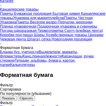
Каталог
-
Канцелярские товары
Пакеты
Бумажная продукция
Бытовая химия
Канцелярские
товары
Упаковка для маркетплейсов
Пакеты Честная
Упаковка
Пакеты Весёлое ведро
Перчатки, верхонки
Пленка упаковочная
Подарочная упаковка и сувениры
Посуда одноразовая
Термоэтикетка
Скотч (клейкая лента)
Коробки под пиццу
Шары
Хозяйственные товары
Ценники
Чековая лента
Шпагат, сетка
Новогодняя продукция
-
Форматная бумага
Бланки бух. учетности
Выделители, маркеты,
фломастеры
Канц.принадлежности
Карандаши, ручки,
стержни
Тетради, альбомы, бумага, картон,
папки
Калькуляторы
Форматная бумага
Фильтр:
Сортировка
По популярности (убывание)
Сбросить
Фильтр