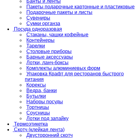
Банты и ленты
Пакеты подарочные картонные и пластиковые
Подарочные пакеты и листы
Сувениры
Сумки органза
Посуда одноразовая
Стаканы, чашки кофейные
Контейнеры
Тарелки
Столовые приборы
Барные аксессуары
Лотки, ланч-боксы
Комплекты алюминиевых форм
Упаковка Крафт для ресторанов быстрого
питания
Корексы
Ведра, банки
Бутылки
Наборы посуды
Тортницы
Соусницы
Лотки под запайку
Термоэтикетка
Скотч (клейкая лента)
Двусторонний скотч