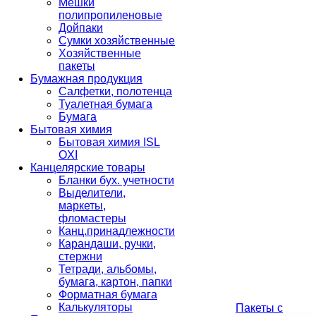
Мешки
полипропиленовые
Дойпаки
Сумки хозяйственные
Хозяйственные
пакеты
Бумажная продукция
Салфетки, полотенца
Туалетная бумага
Бумага
Бытовая химия
Бытовая химия ISL
OXI
Канцелярские товары
Бланки бух. учетности
Выделители,
маркеты,
фломастеры
Канц.принадлежности
Карандаши, ручки,
стержни
Тетради, альбомы,
бумага, картон, папки
Форматная бумага
Калькуляторы
Пакеты с