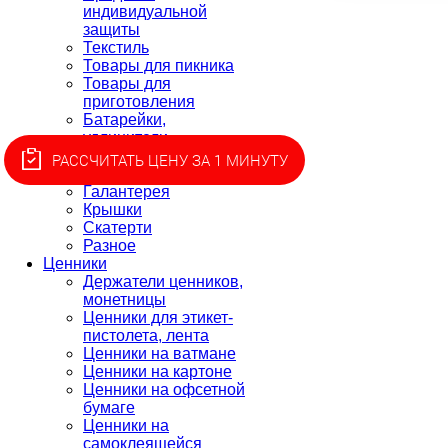
индивидуальной
защиты
Текстиль
Товары для пикника
Товары для
приготовления
Батарейки,
удлинители
Клей
РАССЧИТАТЬ ЦЕНУ ЗА 1 МИНУТУ
Свечи
Галантерея
Крышки
Скатерти
Разное
Ценники
Держатели ценников,
монетницы
Ценники для этикет-
пистолета, лента
Ценники на ватмане
Ценники на картоне
Ценники на офсетной
бумаге
Ценники на
самоклеящейся