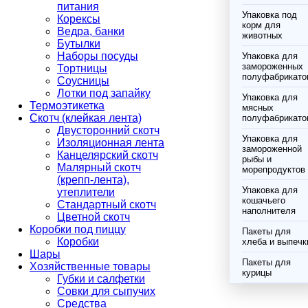
питания
Упаковка под
Корексы
корм для
Ведра, банки
животных
Бутылки
Наборы посуды
Упаковка для
замороженных
Тортницы
полуфабрикато
Соусницы
Лотки под запайку
Упаковка для
Термоэтикетка
мясных
Скотч (клейкая лента)
полуфабрикато
Двусторонний скотч
Упаковка для
Изоляционная лента
замороженной
Канцелярский скотч
рыбы и
Малярный скотч
морепродуктов
(крепп-лента),
Упаковка для
утеплители
кошачьего
Стандартный скотч
наполнителя
Цветной скотч
Коробки под пиццу
Пакеты для
Коробки
хлеба и выпечк
Шары
Пакеты для
Хозяйственные товары
курицы
Губки и салфетки
Совки для сыпучих
Средства