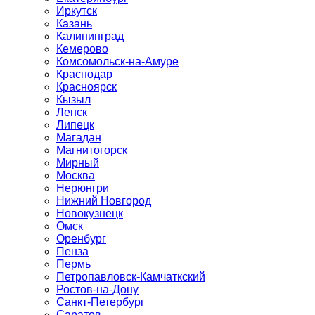
Иркутск
Казань
Калининград
Кемерово
Комсомольск-на-Амуре
Краснодар
Красноярск
Кызыл
Ленск
Липецк
Магадан
Магнитогорск
Мирный
Москва
Нерюнгри
Нижний Новгород
Новокузнецк
Омск
Оренбург
Пенза
Пермь
Петропавловск-Камчаткский
Ростов-на-Дону
Санкт-Петербург
Саратов