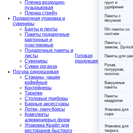
Пленка воздушно-
грунт и
удобрения
пузырьковая
Пленка стрейч
Пакеты с
Подарочная упаковка и
бегунком
сувениры
Банты и ленты
П/п пакеты со
скотчем
Пакеты подарочные
картонные и
Пакеты с
пластиковые
замком, Zip-loc
Подарочные пакеты и
листы
Готовая
Пакеты для ши
Сувениры
продукция
Рукав,
Сумки органза
полурукав,
Посуда одноразовая
полотно
Стаканы, чашки
кофейные
Вакуумные
пакеты
Контейнеры
Тарелки
Пакеты
Столовые приборы
квадропак
Барные аксессуары
Лотки, ланч-боксы
Упаковка для
сыра
Комплекты
алюминиевых форм
Упаковка Крафт для
Упаковка для
ресторанов быстрого
творога