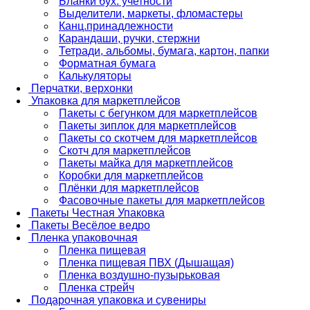
Бланки бух. учетности
Выделители, маркеты, фломастеры
Канц.принадлежности
Карандаши, ручки, стержни
Тетради, альбомы, бумага, картон, папки
Форматная бумага
Калькуляторы
Перчатки, верхонки
Упаковка для маркетплейсов
Пакеты с бегунком для маркетплейсов
Пакеты зиплок для маркетплейсов
Пакеты со скотчем для маркетплейсов
Скотч для маркетплейсов
Пакеты майка для маркетплейсов
Коробки для маркетплейсов
Плёнки для маркетплейсов
Фасовочные пакеты для маркетплейсов
Пакеты Честная Упаковка
Пакеты Весёлое ведро
Пленка упаковочная
Пленка пищевая
Пленка пищевая ПВХ (Дышащая)
Пленка воздушно-пузырьковая
Пленка стрейч
Подарочная упаковка и сувениры