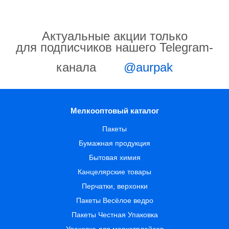
Актуальные акции только
для подписчиков нашего Telegram-
канала
@aurpak
Мелкооптовый каталог
Пакеты
Бумажная продукция
Бытовая химия
Канцелярские товары
Перчатки, верхонки
Пакеты Весёлое ведро
Пакеты Честная Упаковка