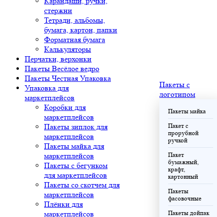
Карандаши, ручки,
стержни
Тетради, альбомы,
бумага, картон, папки
Форматная бумага
Калькуляторы
Перчатки, верхонки
Пакеты Весёлое ведро
Пакеты Честная Упаковка
Пакеты с
Упаковка для
логотипом
маркетплейсов
Коробки для
Пакеты майка
маркетплейсов
Пакеты зиплок для
Пакет с
прорубной
маркетплейсов
ручкой
Пакеты майка для
маркетплейсов
Пакет
бумажный,
Пакеты с бегунком
крафт,
для маркетплейсов
картонный
Пакеты со скотчем для
Пакеты
маркетплейсов
фасовочные
Плёнки для
маркетплейсов
Пакеты дойпак