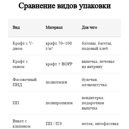
Сравнение видов упаковки
Вид
Материал
Для чего
Крафт с V-
крафт 70–100
батоны, багеты,
дном
г/м²
подовый хлеб
Крафт с
выпечка, печенье
крафт + BOPP
окном
на витрину
Фасовочный
булочки,
полиэтилен
ПНД
мелкоштучка
кондитерка,
ПП
полипропилен
подарочная
выпечка
Викет с
ПП / ПЭ
поток, автофасовка
клапаном