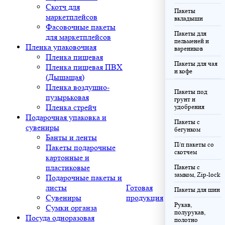
Скотч для
Пакеты
маркетплейсов
вкладыши
Фасовочные пакеты
Пакеты для
для маркетплейсов
пельменей и
Пленка упаковочная
вареников
Пленка пищевая
Пакеты для чая
Пленка пищевая ПВХ
и кофе
(Дышащая)
Пленка воздушно-
Пакеты под
пузырьковая
грунт и
Пленка стрейч
удобрения
Подарочная упаковка и
Пакеты с
сувениры
бегунком
Банты и ленты
П/п пакеты со
Пакеты подарочные
скотчем
картонные и
пластиковые
Пакеты с
замком, Zip-lock
Подарочные пакеты и
листы
Готовая
Пакеты для шин
Сувениры
продукция
Рукав,
Сумки органза
полурукав,
Посуда одноразовая
полотно