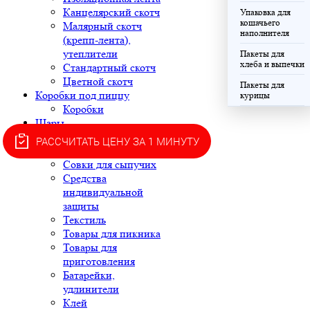
Канцелярский скотч
Упаковка для
кошачьего
Малярный скотч
наполнителя
(крепп-лента),
утеплители
Пакеты для
хлеба и выпечки
Стандартный скотч
Цветной скотч
Пакеты для
Коробки под пиццу
курицы
Коробки
Шары
Хозяйственные товары
РАССЧИТАТЬ ЦЕНУ ЗА 1 МИНУТУ
Губки и салфетки
Совки для сыпучих
Средства
индивидуальной
защиты
Текстиль
Товары для пикника
Товары для
приготовления
Батарейки,
удлинители
Клей