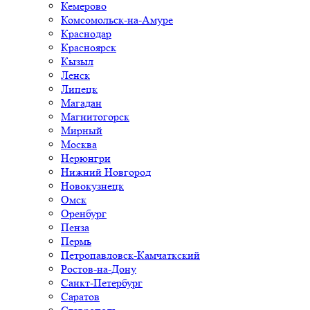
Кемерово
Комсомольск-на-Амуре
Краснодар
Красноярск
Кызыл
Ленск
Липецк
Магадан
Магнитогорск
Мирный
Москва
Нерюнгри
Нижний Новгород
Новокузнецк
Омск
Оренбург
Пенза
Пермь
Петропавловск-Камчаткский
Ростов-на-Дону
Санкт-Петербург
Саратов