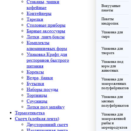
Стаканы, чашки
Вакуумные
кофейные
пакеты
Контейнеры
Тарелки
Пакеты
квадропак
Столовые приборы
Барные аксессуары
Упаковка для
Лотки, ланч-боксы
сыра
Комплекты
алюминиевых форм
Упаковка для
творога
Упаковка Крафт для
ресторанов быстрого
Упаковка под
питания
корм для
животных
Корексы
Ведра, банки
Упаковка для
Бутылки
замороженных
полуфабрикатов
Наборы посуды
Тортницы
Упаковка для
Соусницы
мясных
полуфабрикатов
Лотки под запайку
Термоэтикетка
Упаковка для
Скотч (клейкая лента)
замороженной
рыбы и
Двусторонний скотч
морепродуктов
Изоляционная лента